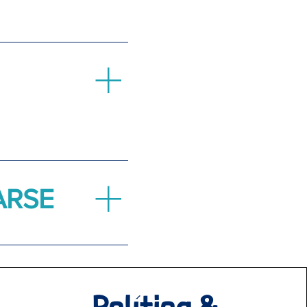
nuestra dirección
el WRF para iniciar la
lorar:Los sistemas que
dadesPosibles vías de
ARSE
ta juntos. Recibirás un
. Un proceso que respeta